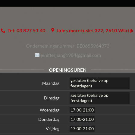
Tel: 03 827 51 40
Jules moretuslei 322, 2610 Wilrijk
Ondernemingsnummer:
BE0655964973
jenifferjiang1984@gmail.com
OPENINGSUREN
gesloten (behalve op
Maandag:
feestdagen)
gesloten (behalve op
Dinsdag:
feestdagen)
Woensdag:
17:00-21:00
Donderdag:
17:00-21:00
Vrijdag:
17:00-21:00