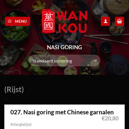
Skip
to
content
MENU
NASI GORING
(Rijst)
027. Nasi goring met Chinese garnalen
€
20,80
Allergielijst: