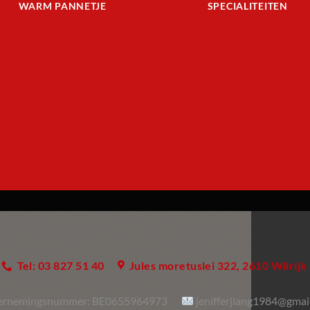
WARM PANNETJE
SPECIALITEITEN
Tel: 03 827 51 40
Jules moretuslei 322, 2610 Wilrijk
ernemingsnummer:
BE0655964973
jenifferjiang1984@gmai