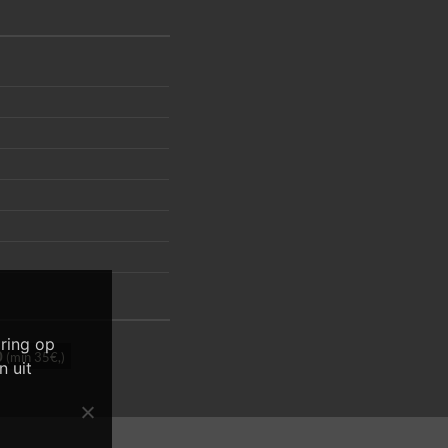
ring op
0
(min 35€,)
n uit