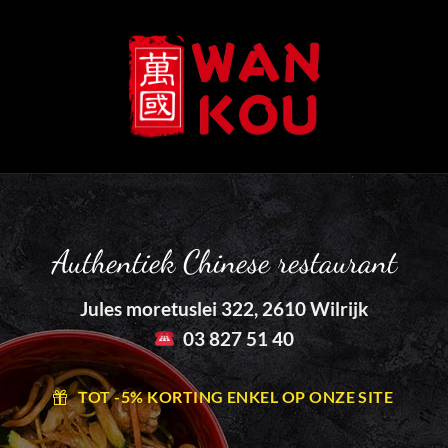
Authentiek Chinese restaurant
Jules moretuslei 322, 2610 Wilrijk
03 827 51 40
TOT -5% KORTING ENKEL OP ONZE SITE