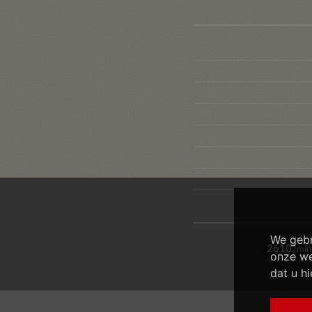
We gebr
2610
(min
onze web
dat u h