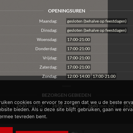
OPENINGSUREN
Maandag:
gesloten (behalve op feestdagen)
Dinsdag:
gesloten (behalve op feestdagen)
Woensdag:
17:00-21:00
Donderdag:
17:00-21:00
Vrijdag:
17:00-21:00
Zaterdag:
17:00-21:00
Zondag:
12:00-14:00
17:00-21:00
BEZORGEN GEBIEDEN
uiken cookies om ervoor te zorgen dat we u de beste erva
2630
2650
2660
262
 20€,)
(min 25€,)
(min 30€,)
(min 30€,)
site bieden. Als u deze site blijft gebruiken, gaan we erva
iermee tevreden bent.